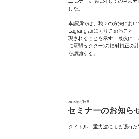
二にゲージ場に対してのみ次元正則
した。
本講演では、我々の方法におい
Lagrangianにくりこめること、また
現されることを示す。最後に、
に電弱セクター)の輻射補正の
を議論する。
投
2018年7月6日
稿
セミナーのお知らせ 1
日:
タイトル 重力波による隠れた