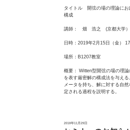
タイトル 開弦の場の理論にお
構成
講師： 畑 浩之 (京都大学
日時：2019年2月15日（金） 17:
場所：B1207教室
概要： Witten型開弦の場の
を表す厳密解の構成法を与える。(
メータを持ち、解に対する自然
定される過程を説明する。
投
2018年11月29日
稿