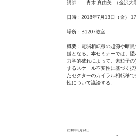
講師： 青木 真由美 （金沢大
日時：2018年7月13日（金） 17:
場所：B1207教室
概要：
電弱相転移の起源や暗黒
鍵
となる。本セミナーでは、隠
力学的
破れによって、素粒子の
するスケール不変
性に基づく拡
たセクターのカイラル相
転移で
性について議論する。
投
2018年5月24日
稿