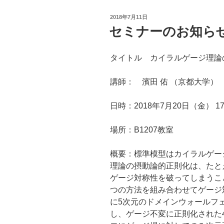
投
2018年7月11日
稿
セミナーのお知らせ 1
日:
タイトル カイラルゲージ理論
講師： 濱田 佑 （京都大学）
日時：2018年7月20日（金） 17:
場所：B1207教室
概要：
標準模型はカイラルゲー
理論の摂動論的正則化は、たとえ理論
ゲージ対称性を破ってしまうこ
つの方法を組み合わせてゲージ
に5次元のドメインウォールフェルミ
し、ゲージ不変に正則化された