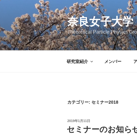
コ
ン
奈良女子大学
テ
ン
Theoretical Particle Physics G
ツ
へ
ス
キ
研究室紹介
メンバー
ッ
プ
カテゴリー:
セミナー2018
投
2019年1月11日
稿
セミナーのお知らせ 1
日: