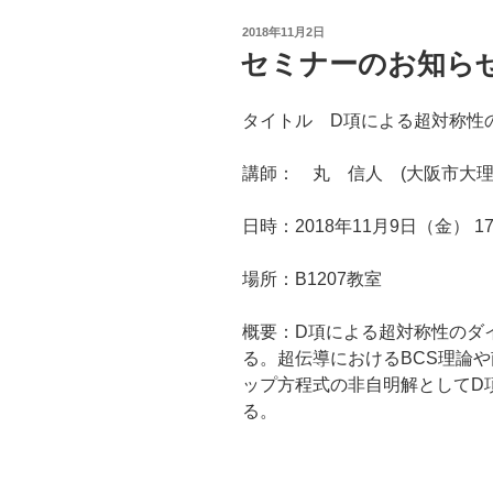
投
2018年11月2日
稿
セミナーのお知らせ 1
日:
タイトル D項による超対称性
講師： 丸 信人 (大阪市大
日時：2018年11月9日（金） 17:
場所：B1207教室
概要：D項による超対称性のダ
る。超伝導におけるBCS理論や南部
ップ方程式の非自明解としてD
る。