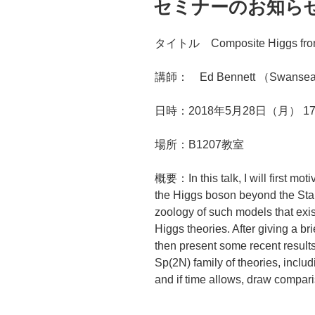
セミナーのお知らせ 1
日:
タイトル Composite Higgs from 
講師： Ed Bennett （Swansea 
日時：2018年5月28日（月） 17:
場所：B1207教室
概要：
In this talk, I will first m
the Higgs boson beyond the Stan
zoology of such models that exis
Higgs theories. After giving a brie
then present some recent results
Sp(2N) family of theories, inclu
and if time allows, draw comparis