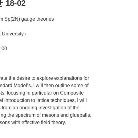
8-02
Sp(2N) gauge theories
University）
00-
otivate the desire to explore explanations for
dard Model’s. I will then outline some of
ts, focusing in particular on Composite
f introduction to lattice techniques, I will
 from an ongoing investigation of the
ding the spectrum of mesons and glueballs,
ons with effective field theory.