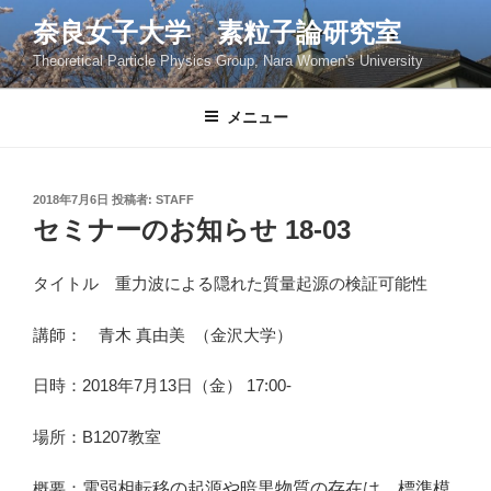
コ
奈良女子大学 素粒子論研究室
ン
Theoretical Particle Physics Group, Nara Women's University
テ
ン
ツ
メニュー
へ
ス
キ
投
2018年7月6日
投稿者:
STAFF
稿
ッ
セミナーのお知らせ 18-03
日:
プ
タイトル 重力波による隠れた質量起源の検証可能性
講師： 青木 真由美 （金沢大学）
日時：2018年7月13日（金） 17:00-
場所：B1207教室
概要：
電弱相転移の起源や暗黒物質の存在は、標準模