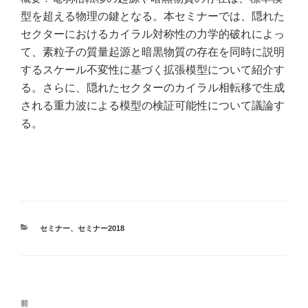
型を超える物理の鍵
となる。本セミナーでは、隠れた
セクターにおけるカイラル対称性の力学的
破れによっ
て、素粒子の質量起源と暗黒物質の存在を同時に説明
するスケール不変
性に基づく拡張模型について紹介す
る。さらに、隠れたセクターのカイラル相
転移で生成
される重力波による模型の検証可能性について議論す
る。
カ
セミナー
、
セミナー2018
テ
ゴ
リ
ー
投
前
前