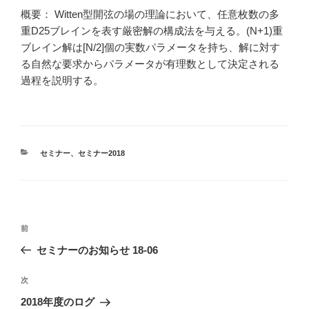
概要： Witten型開弦の場の理論において、任意枚数の多
重D25ブレインを表す厳密解の構成法を与える。(N+1)重
ブレイン解は[N/2]個の実数パラメータを持ち、解に対す
る自然な要求からパラメータが有理数として決定される
過程を説明する。
カ
セミナー
、
セミナー2018
テ
ゴ
リ
ー
投
前
前
稿
の
セミナーのお知らせ 18-06
ナ
投
ビ
稿
次
次
ゲ
の
2018年度のログ