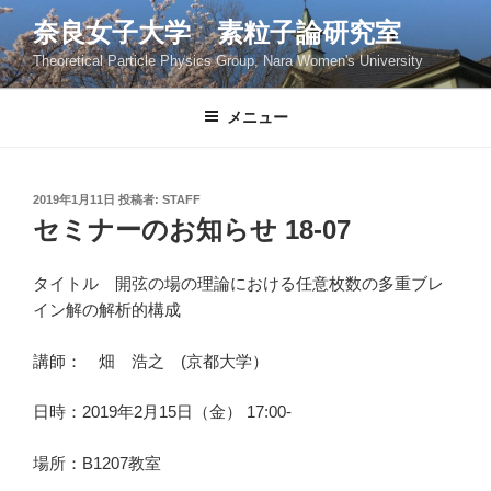
コ
奈良女子大学 素粒子論研究室
ン
Theoretical Particle Physics Group, Nara Women's University
テ
ン
ツ
メニュー
へ
ス
キ
投
2019年1月11日
投稿者:
STAFF
稿
ッ
セミナーのお知らせ 18-07
日:
プ
タイトル 開弦の場の理論における任意枚数の多重ブレ
イン解の解析的構成
講師： 畑 浩之 (京都大学）
日時：2019年2月15日（金） 17:00-
場所：B1207教室