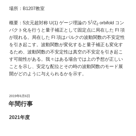
場所：B1207教室
1
概要：5次元超対称 U(1) ゲージ理論の S
/Z
orbifold コン
2
パクト化を行うと量子補正として固定点に局在した FI 項
が現れる。局在した FI 項はバルクの波動関数の不安定性
を引き起こす。波動関数が変化すると量子補正も変化す
るため、波動関数の不安定性は真空の不安定を引き起こ
す可能性がある。我々はある場合では上の予想が正しい
ことを示し、安定な配位とその時の波動関数のモード展
開がどのように与えられるかを示す。
投
2019年6月6日
稿
年間行事
日:
2021年度