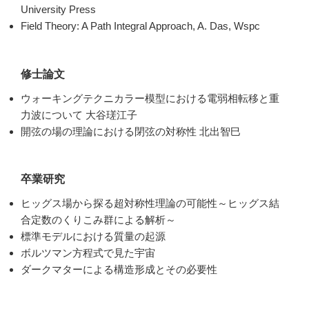
University Press
Field Theory: A Path Integral Approach, A. Das, Wspc
修士論文
ウォーキングテクニカラー模型における電弱相転移と重
⼒波について 大谷瑳江子
開弦の場の理論における閉弦の対称性 北出智巳
卒業研究
ヒッグス場から探る超対称性理論の可能性～ヒッグス結
合定数のくりこみ群による解析～
標準モデルにおける質量の起源
ボルツマン方程式で見た宇宙
ダークマターによる構造形成とその必要性