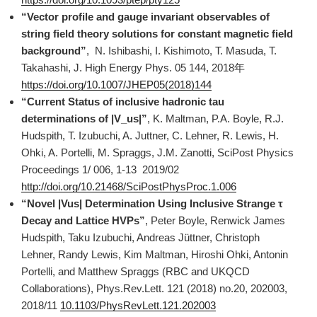
“Vector profile and gauge invariant observables of
string field theory solutions for constant magnetic field
background”
, N. Ishibashi, I. Kishimoto, T. Masuda, T.
Takahashi, J. High Energy Phys. 05 144, 2018年
https://doi.org/10.1007/JHEP05(2018)144
“Current Status of inclusive hadronic tau
determinations of |V_us|”
, K. Maltman, P.A. Boyle, R.J.
Hudspith, T. Izubuchi, A. Juttner, C. Lehner, R. Lewis, H.
Ohki, A. Portelli, M. Spraggs, J.M. Zanotti, SciPost Physics
Proceedings 1/ 006, 1-13 2019/02
http://doi.org/10.21468/SciPostPhysProc.1.006
“Novel |Vus| Determination Using Inclusive Strange τ
Decay and Lattice HVPs”
, Peter Boyle, Renwick James
Hudspith, Taku Izubuchi, Andreas Jüttner, Christoph
Lehner, Randy Lewis, Kim Maltman, Hiroshi Ohki, Antonin
Portelli, and Matthew Spraggs (RBC and UKQCD
Collaborations), Phys.Rev.Lett. 121 (2018) no.20, 202003,
2018/11
10.1103/PhysRevLett.121.202003