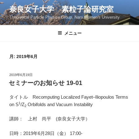
コ
奈良女子大学 素粒子論研究室
ン
Theoretical Particle Physics Group, Nara Women's University
テ
ン
ツ
メニュー
へ
ス
キ
月:
2019年6月
ッ
プ
投
2019年6月19日
稿
セミナーのお知らせ 19-01
日:
タイトル Recomputing Localized Fayet–Iliopoulos Terms
1
on S
/Z
Orbifolds and Vacuum Instability
2
講師： 上村 尚平 (奈良女子大学）
日時：2019年6月28日（金） 17:00-