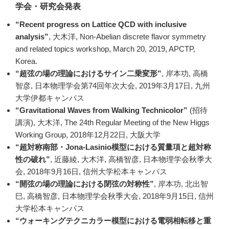
学会・研究会発表
“Recent progress on Lattice QCD with inclusive
analysis”
, 大木洋, Non-Abelian discrete flavor symmetry
and related topics workshop, March 20, 2019, APCTP,
Korea.
“超弦の場の理論におけるサイン二乗変形”
, 岸本功, 高橋
智彦, 日本物理学会第74回年次大会, 2019年3月17日, 九州
大学伊都キャンパス
“Gravitational Waves from Walking Technicolor”
(招待
講演), 大木洋, The 24th Regular Meeting of the New Higgs
Working Group, 2018年12月22日, 大阪大学
“超対称南部・Jona-Lasinio模型における質量項と超対称
性の破れ”
, 近藤綾, 大木洋, 高橋智彦, 日本物理学会秋季大
会, 2018年9月16日, 信州大学松本キャンパス
“開弦の場の理論における閉弦の対称性”
, 岸本功, 北出智
巳, 高橋智彦, 日本物理学会秋季大会, 2018年9月15日, 信州
大学松本キャンパス
“ウォーキングテクニカラー模型における電弱相転移と重