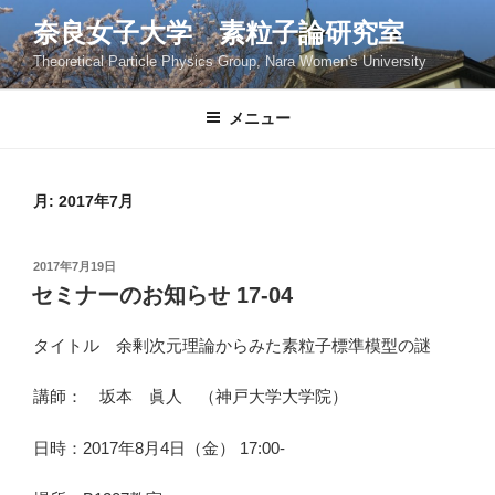
コ
奈良女子大学 素粒子論研究室
ン
Theoretical Particle Physics Group, Nara Women's University
テ
ン
ツ
メニュー
へ
ス
キ
月:
2017年7月
ッ
プ
投
2017年7月19日
稿
セミナーのお知らせ 17-04
日:
タイトル 余剰次元理論からみた素粒子標準模型の謎
講師：
坂本 眞人
（神戸大学大学院）
日時：2017年8月4日（金） 17:00-