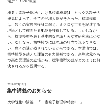
場所：B1207教室
概要：素粒子物理における標準模型は、ヒッグス粒子の
発見によって、全ての登場人物がそろった。標準模型
は、数々の実験的検証に耐え、ミクロな世界を記述する
理論として確固たる地位を獲得している。しかしなが
ら、標準模型を最も基本的な理論とみなす研究者は少な
い。なぜなら、標準模型には理論の枠内で説明できな
い、数々の謎が残されているからである。本講演では、
標準模型を越えた理論の有力候補である、余剰次元をも
つ高次元理論の立場から、標準模型の謎がどのように解
決されるかを説明する。
投
2017年7月19日
稿
集中講義のお知らせ
日:
大学院集中講義 「 素粒子物理学特論II 」