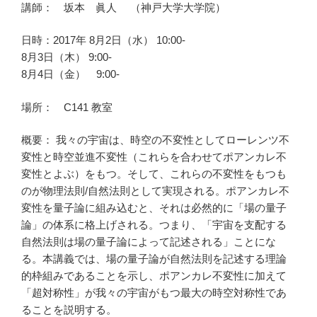
講師：
坂本 眞人
（神戸大学大学院）
日時：2017年 8月2日（水） 10:00-
8月3日（木） 9:00-
8月4日（金） 9:00-
場所： C141 教室
概要： 我々の宇宙は、時空の不変性としてローレンツ不
変性と時空並進不変性（これらを合わせてポアンカレ不
変性とよぶ）をもつ。そして、これらの不変性をもつも
のが物理法則/自然法則として実現される。ポアンカレ不
変性を量子論に組み込むと、それは必然的に「場の量子
論」の体系に格上げされる。つまり、「宇宙を支配する
自然法則は場の量子論によって記述される」ことにな
る。本講義では、場の量子論が自然法則を記述する理論
的枠組みであることを示し、ポアンカレ不変性に加えて
「超対称性」が我々の宇宙がもつ最大の時空対称性であ
ることを説明する。