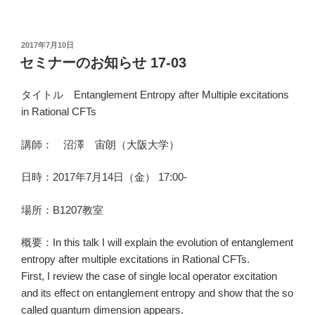
投
2017年7月10日
稿
セミナーのお知らせ 17-03
日:
タイトル Entanglement Entropy after Multiple excitations
in Rational CFTs
講師：
沼澤 宙朗
（大阪大学）
日時：2017年7月14日（金） 17:00-
場所：B1207教室
概要：In this talk I will explain the evolution of entanglement
entropy after multiple excitations in Rational CFTs.
First, I review the case of single local operator excitation
and its effect on entanglement entropy and show that the so
called quantum dimension appears.