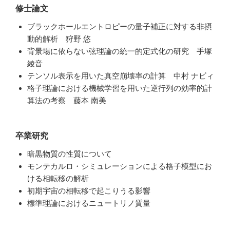
修士論文
ブラックホールエントロピーの量⼦補正に対する⾮摂
動的解析 狩野 悠
背景場に依らない弦理論の統⼀的定式化の研究 ⼿塚
綾⾳
テンソル表⽰を⽤いた真空崩壊率の計算 中村 ナビィ
格⼦理論における機械学習を⽤いた逆⾏列の効率的計
算法の考察 藤本 南美
卒業研究
暗黒物質の性質について
モンテカルロ・シミュレーションによる格子模型にお
ける相転移の解析
初期宇宙の相転移で起こりうる影響
標準理論におけるニュートリノ質量