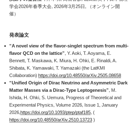
学会2026年春季大会, 2026年3月25日, （オンライン開
催）
発表論文
“A novel view of the flavor-singlet spectrum from multi-
flavor QCD on the lattice”
, Y. Aoki, T. Aoyama, E.
Bennett, T. Maskawa, K. Miura, H. Ohki, E. Rinaldi, A.
Shibata, K. Yamawaki, T. Yamazaki (the LatKMI
Collaboration)
https://doi.org/10.48550/arXiv.2505.08658
“Unified Origin of Dirac Neutrino and Asymmetric Dark
Matter Masses via a Dirac-Type Leptogenesis”
, M.
Ishida, H. Ohki, S. Uemura, Progress of Theoretical and
Experimental Physics, Volume 2026, Issue 1, January
2026,
https://doi.org/10.1093/ptep/ptaf185
, (
https://doi.org/10.48550/arXiv.2510.13723
)