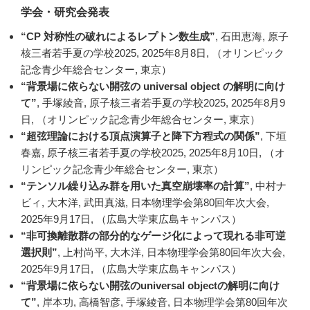
学会・研究会発表
“CP 対称性の破れによるレプトン数生成”
, 石田恵海, 原子
核三者若手夏の学校2025, 2025年8月8日, （オリンピック
記念青少年総合センター, 東京）
“背景場に依らない開弦の universal object の解明に向け
て”
, 手塚綾音, 原子核三者若手夏の学校2025, 2025年8月9
日, （オリンピック記念青少年総合センター, 東京）
“超弦理論における頂点演算子と降下方程式の関係”
, 下垣
春嘉, 原子核三者若手夏の学校2025, 2025年8月10日, （オ
リンピック記念青少年総合センター, 東京）
“テンソル繰り込み群を用いた真空崩壊率の計算”
, 中村ナ
ビィ, 大木洋, 武田真滋, 日本物理学会第80回年次大会,
2025年9月17日, （広島大学東広島キャンパス）
“非可換離散群の部分的なゲージ化によって現れる非可逆
選択則”
, 上村尚平, 大木洋, 日本物理学会第80回年次大会,
2025年9月17日, （広島大学東広島キャンパス）
“背景場に依らない開弦のuniversal objectの解明に向け
て”
, 岸本功, 高橋智彦, 手塚綾音, 日本物理学会第80回年次