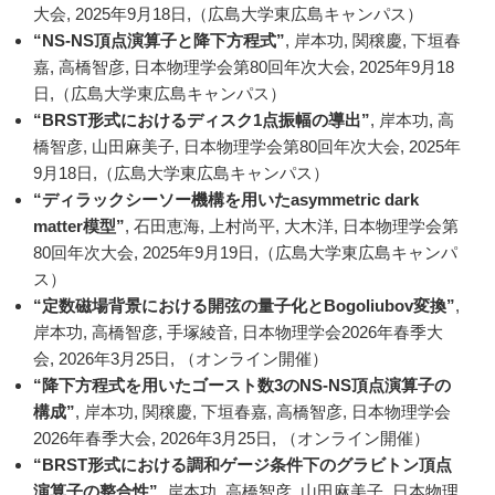
大会, 2025年9月18日,（広島大学東広島キャンパス）
“NS-NS頂点演算子と降下方程式”
, 岸本功, 関穣慶, 下垣春
嘉, 高橋智彦, 日本物理学会第80回年次大会, 2025年9月18
日,（広島大学東広島キャンパス）
“BRST形式におけるディスク1点振幅の導出”
, 岸本功, 高
橋智彦, 山田麻美子, 日本物理学会第80回年次大会, 2025年
9月18日,（広島大学東広島キャンパス）
“ディラックシーソー機構を用いたasymmetric dark
matter模型”
, 石田恵海, 上村尚平, 大木洋, 日本物理学会第
80回年次大会, 2025年9月19日,（広島大学東広島キャンパ
ス）
“定数磁場背景における開弦の量子化とBogoliubov変換”
,
岸本功, 高橋智彦, 手塚綾音, 日本物理学会2026年春季大
会, 2026年3月25日, （オンライン開催）
“降下方程式を用いたゴースト数3のNS-NS頂点演算子の
構成”
, 岸本功, 関穣慶, 下垣春嘉, 高橋智彦, 日本物理学会
2026年春季大会, 2026年3月25日, （オンライン開催）
“BRST形式における調和ゲージ条件下のグラビトン頂点
演算子の整合性”
, 岸本功, 高橋智彦, 山田麻美子, 日本物理