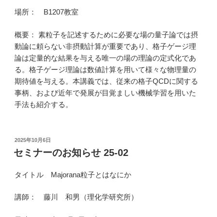
場所： B1207教室
概要： 素粒子を記述するために必要な場の量子論では摂
動論に頼らない非摂動計算が重要であり、格子ゲージ理
論は定量的な結果を与える唯一の場の理論の定式化であ
る。格子ゲージ理論は数値計算を用いて様々な物理量の
期待値を与える。本講義では、従来の格子QCDに関する
事柄、および近年で発展が目覚ましい機械学習を用いた
手法も紹介する。
投
2025年10月6日
稿
セミナーのお知らせ 25-02
日:
タイトル Majorana粒子とはなにか
講師： 藤川 和男（理化学研究所）