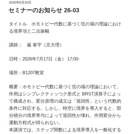
投
2026年6月30日
稿
セミナーのお知らせ 26-03
日:
タイトル ホモトピー代数に基づく弦の場の理論におけ
る境界項と二点振幅
講師： 厳 泰宇（京大理）
日時：2026年7月17日（金） 17:00-
場所：B1207教室
概要：ホモトピー代数に基づく弦の場の理論において、
作用はシンプレクティッつク形式と BRST演算子によっ
て構成され、変分原理の成立は「巡回性」という代数的
条件に対応する。しかし、時空に境界を導入すると、部
分積分の境界寄与によって巡回性が壊れ、作用変分から
運動方程式が得られない。
本講演では、ステップ関数による境界導入を一般化する