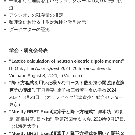
一般相対性理論を用いたブラックホールの周りの光の軌
道
アクシオンの残存量の推定
弦理論における共形対称性と臨界次元
ダークマターの証拠
学会・研究会発表
“Lattice calculation of neutron electric dipole moment”
,
H. Ohki, The Axion Quest 2024, 20th Rencontres du
Vietnam, August 8, 2024, （Vietnam）
“降下方程式を用いた様々なゴースト数を持つ閉弦頂点演
算子の導出”
, 下垣春嘉, 原子核三者若手夏の学校2024,
2024年8月23日, （オリンピック記念青少年総合センター,
東京）
“Mostly BRST Exact演算子と降下方程式”
, 岸本功, 関穣
慶, 高橋智彦, 日本物理学第79回年次大会, 2024年9月17日,
（北海道大学）
“Mostly BRST Exact演算子と降下方程式を用いた閉弦２