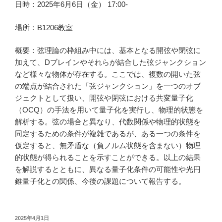
日時：2025年6月6日（金） 17:00-
場所：B1206教室
概要：弦理論の枠組み中には、基本となる開弦や閉弦に
加えて、Dブレインやそれらが結合した弦ジャンクション
など様々な物体が存在する。ここでは、複数の開いた弦
の端点が結合された「弦ジャンクション」を一つのオブ
ジェクトとして扱い、開弦や閉弦における共変量子化
（OCQ）の手法を用いて量子化を実行し、物理的状態を
解析する。弦の場合と異なり、代数関係や物理的状態を
同定するための条件が複雑であるが、ある一つの条件を
仮定すると、無矛盾な（負ノルム状態を含まない）物理
的状態が得られることを示すことができる。以上の結果
を解説するとともに、異なる量子化条件の可能性や光円
錐量子化との関係、今後の課題について報告する。
投
2025年4月1日