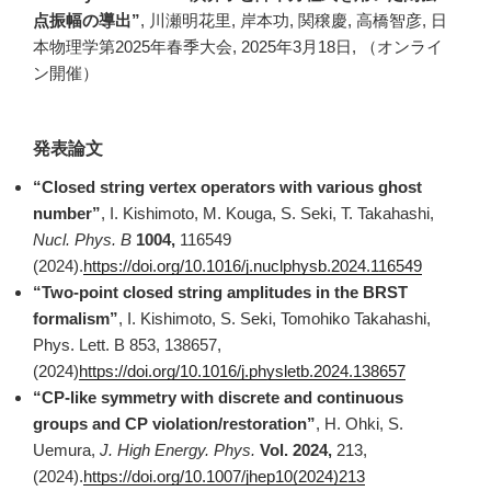
点振幅の導出”
, 川瀬明花里, 岸本功, 関穣慶, 高橋智彦, 日
本物理学第2025年春季大会, 2025年3月18日, （オンライ
ン開催）
発表論文
“Closed string vertex operators with various ghost
number”
, I. Kishimoto, M. Kouga, S. Seki, T. Takahashi,
Nucl. Phys. B
1004,
116549
(2024).
https://doi.org/10.1016/j.nuclphysb.2024.116549
“Two-point closed string amplitudes in the BRST
formalism”
, I. Kishimoto, S. Seki, Tomohiko Takahashi,
Phys. Lett. B 853, 138657,
(2024)
https://doi.org/10.1016/j.physletb.2024.138657
“CP-like symmetry with discrete and continuous
groups and CP violation/restoration”
, H. Ohki, S.
Uemura,
J. High Energy. Phys.
Vol. 2024,
213,
(2024).
https://doi.org/10.1007/jhep10(2024)213