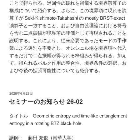
ことで得られる、巡回性の破れを補償する境界演算子の
構成について紹介する。さらに、この境界項に現れる演
算子が Seki-Kishimoto-Takahashi の mostly BRST-exact
演算子と一致すること、および自由弦理論における符号
を含む二点振幅が境界項の評価として再現されることを
説明する。これにより、従来必要であったモードの手作
業による選別を不要とし、オンシェル場を境界項へ代入
するだけで二点振幅が得られる枠組みが得られる。加え
て、得られるバルク作用の整合性、境界条件の選択、お
よび今後の拡張可能性についても紹介する。
投
2026年6月29日
稿
セミナーのお知らせ 26-02
日:
タイトル Geometric entropy and time-like entanglement
entropy in a rotating BTZ black hole
講師： 藤田 充俊（南華大学）