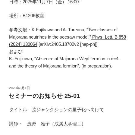
日時：2025年11月7日（金） 16:00-
場所：B1206教室
参考文献：K.Fujikawa and A. Tureanu, “Two classes of
Majorana neutrinos in the seesaw model,”
Phys. Lett. B 858
(2024) 139064
.[arXiv:2405.18702v2 [hep-ph]]
および
K. Fujikawa, “Absence of Majorana-Weyl fermion in d=4
and the theory of Majorana fermion”, (in preparation).
投
2025年6月1日
稿
セミナーのお知らせ 25-01
日:
タイトル 弦ジャンクションの量子化へ向けて
講師：
浅野 雅子
（成蹊大学理工）