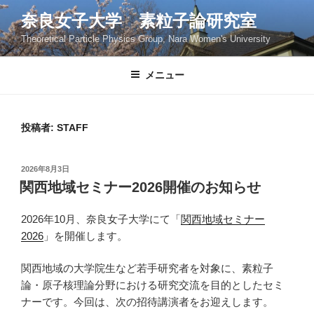
コ
奈良女子大学 素粒子論研究室
ン
Theoretical Particle Physics Group, Nara Women's University
テ
ン
ツ
メニュー
へ
ス
キ
投稿者:
STAFF
ッ
プ
投
2026年8月3日
稿
関西地域セミナー2026開催のお知らせ
日:
2026年10月、奈良女子大学にて「
関西地域セミナー
2026
」を開催します。
関西地域の大学院生など若手研究者を対象に、素粒子
論・原子核理論分野における研究交流を目的としたセミ
ナーです。今回は、次の招待講演者をお迎えします。