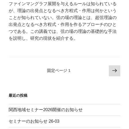
ファインマングラフ展開を与えるルールは知られている
が、理論の出発点となるべき方程式・作用は何かという
ことが知られていない。弦の場の理論とは、超弦理論の
出発点となるべき方程式・作用を作るアプローチのひと
つである。この講義では、弦の場の理論の基礎的な手法
を説明し、研究の現状を紹介する。
投
次
固定ページ
1
の
稿
ペ
の
ー
ペ
最近の投稿
ジ
ー
ジ
関西地域セミナー2026開催のお知らせ
送
セミナーのお知らせ 26-03
り