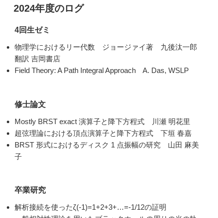
稿
2024年度のログ
日:
4回生ゼミ
物理学におけるリー代数 ジョージァイ著 九後汰一郎
翻訳 吉岡書店
Field Theory: A Path Integral Approach A. Das, WSLP
修士論文
Mostly BRST exact 演算⼦と降下⽅程式 川瀬 明花⾥
超弦理論における頂点演算⼦と降下⽅程式 下垣 春嘉
BRST 形式におけるディスク 1 点振幅の研究 ⼭⽥ ⿇美
⼦
卒業研究
解析接続を使ったζ(-1)=1+2+3+…=-1/12の証明