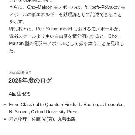
さらに、Cho–Maison モノポールは、’t Hooft–Polyakov モ
ノポールの低エネルギー有効理論として記述できること
を示す。
特に我々は、Pati–Salam model におけるモノポールが、
電弱スケールより重い自由度を積分消去すると、Cho–
Maison 型の電弱モノポールとして振る舞うことを見出し
た。
投
2026年3月31日
稿
2025年度のログ
日:
4回生ゼミ
From Classical to Quantum Fields, L. Baulieu, J. Iliopoulos,
R. Seneor, Oxford University Press
群と物理 佐藤 光(著), 丸善出版