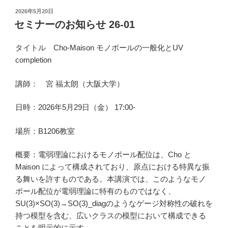
投
2026年5月20日
稿
セミナーのお知らせ 26-01
日:
タイトル
Cho-Maison モノポールの一般化とUV
completion
講師： 宮 福太朗（大阪大学）
日時：2026年5月29日（金） 17:00-
場所：B1206教室
概要：電弱理論におけるモノポール配位は、Cho と
Maison によって構成されており、原点における特異な振
る舞いを許すものである。本講演では、このようなモノ
ポール配位が電弱理論に特有のものではなく、
SU(3)×SO(3)→SO(3)_diagのようなゲージ対称性の破れを
持つ模型を含む、広いクラスの模型において構成できる
ことを明示的に示す。