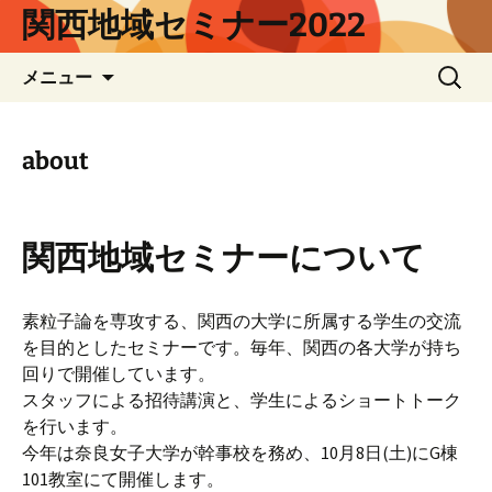
コ
関西地域セミナー2022
ン
テ
検
メニュー
ン
索:
ツ
へ
about
ス
キ
ッ
プ
関西地域セミナーについて
素粒子論を専攻する、関西の大学に所属する学生の交流
を目的としたセミナーです。毎年、関西の各大学が持ち
回りで開催しています。
スタッフによる招待講演と、学生によるショートトーク
を行います。
今年は奈良女子大学が幹事校を務め、10月8日(土)にG棟
101教室にて開催します。